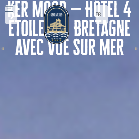
Ker Moor — Hôtel 4
FR
étoiles en Bretagne
avec vue sur mer