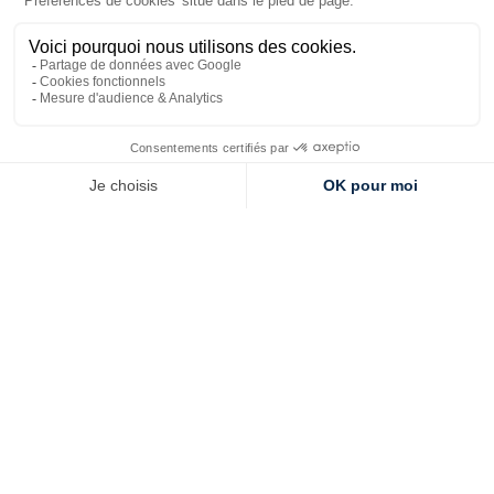
Accrochée à la falaise, Ker Moor est l’adresse idéale pour
un
hôtel Bretagne 4 étoiles vue mer à
Saint‑Quay‑Portrieux
. La maison aligne 30 chambres,
dont 27 dotées d’une terrasse privative face à la mer
pour profiter du panorama. Côté services, vous profitez
d’une piscine chauffée en saison et du rooftop Kssar, bar
panoramique offrant une vue à 180° sur la baie. Oui,