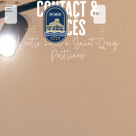
Contact &
FR
accès
À notre hôtel à Saint-Quay-
Portrieux