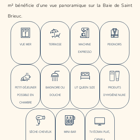
m² bénéficie d’une vue panoramique sur la Baie de Saint
Brieuc.
VUE MER
TERRASSE
MACHINE
PEIGNOIRS
EXPRESSO
PETIT-DÉJEUNER
BAIGNOIRE OU
LIT QUEEN SIZE
PRODUITS
POSSIBLE EN
DOUCHE
D'HYGIÈNE NUXE
CHAMBRE
SÈCHE-CHEVEUX
MINI-BAR
TV ÉCRAN PLAT,
CANAL+