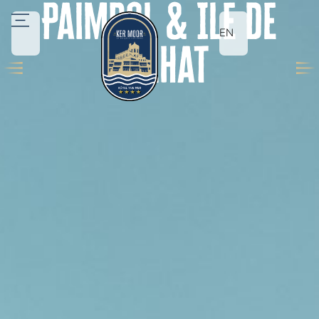
Paimpol & Ile de
EN
Bréhat